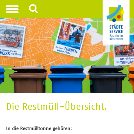
Toggle
navigation
Die Restmüll-Übersicht.
In die Restmülltonne gehören: