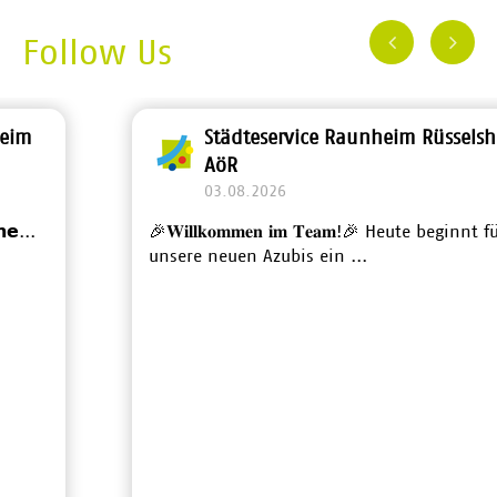
Follow Us
Städteservice Raunheim Rüsselsheim
AöR
03.08.2026
🎉𝐖𝐢𝐥𝐥𝐤𝐨𝐦𝐦𝐞𝐧 𝐢𝐦 𝐓𝐞𝐚𝐦!🎉 Heute beginnt für
unsere neuen Azubis ein ...