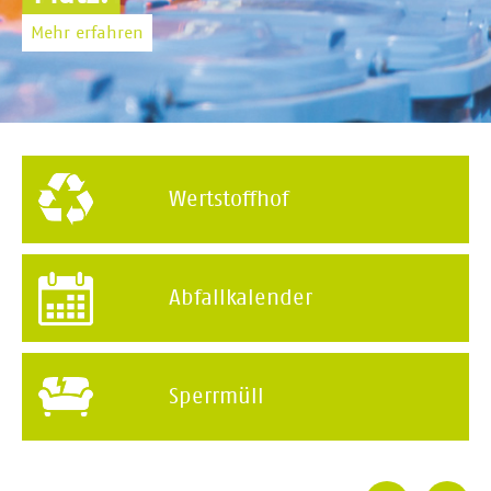
Mehr erfahren
Mehr erfahren
Mehr erfahren
Wertstoffhof
Abfallkalender
Sperrmüll